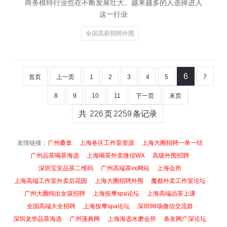
商务模特行业也在不断发展壮大。越来越多的人选择进入
这一行业
全国高薪招聘外围
6
首页
上一页
1
2
3
4
5
7
8
9
10
11
下一页
末页
共
226
页
2259
条记录
友情链接：
广州桑拿
上海各区工作室资源
上海大圈招聘一单一结
广州品茶喝茶海选
上海喝茶外卖微信WX
高级外围招聘
深圳宝安品茶二维码
广州高端茶vx网站
上海会所
上海高端工作室外卖后花园
上海大圈招聘外围
魔都外卖工作室论坛
广州大圈纯出女孩招聘
上海按摩spa论坛
上海高端品茶上课
全国高端大全招聘
上海按摩spa论坛
深圳98场微信交流群
深圳龙华品茶海选
广州蒲典网
上海海选水磨会所
条友网广深论坛