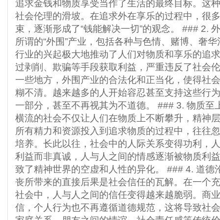
追求金钱和物质享受当作了生活的最终目标。这
社会伦理的滑坡。在追求外在享乐的过程中，很
束，逐渐形成了“钱能解决一切”的观念。 ### 2
所谓的“外围”产业，包括各种与色情、赌博、奢
行业的兴起极大地推动了人们对物质和享乐的追
过剥削、欺骗等手段获取利益，严重违反了社会
一些地方，外围产业的合法化和正当化，使得社
糊不清。越来越多的人开始容忍甚至支持这些行
一部分，甚至不再视其为不道德。 ### 3. 物质
横流的社会不仅让人们在物质上不断攀升，精神
所有精力和资源投入到追求物质的过程中，往往
培养。长此以往，社会中的人际关系变得功利，
利益而非真诚，人与人之间的情感逐渐被物质利
致了精神世界的空虚和人性的异化。 ### 4. 道
丧所带来的直接后果是社会信任的瓦解。在一个
社会中，人与人之间的信任变得越来越脆弱。商
信，个人行为也不再遵循道德规范，这将导致社